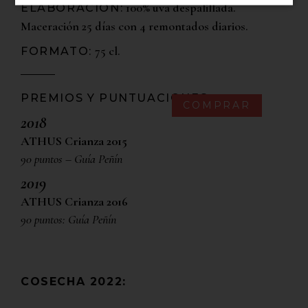
100% uva despalillada.
ELABORACION:
Maceración 25 días con 4 remontados diarios.
75 cl.
FORMATO:
PREMIOS Y PUNTUACIONES
COMPRAR
2018
ATHUS Crianza 2015
90 puntos – Guía Peñín
2019
ATHUS Crianza 2016
90 puntos: Guía Peñín
COSECHA 2022: